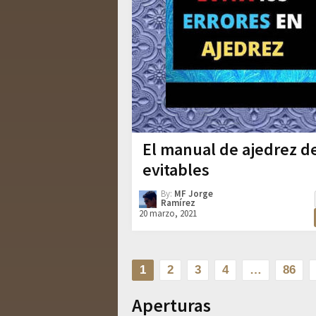
El manual de ajedrez de
evitables
By:
MF Jorge
Ramírez
20 marzo, 2021
Paginación
1
2
3
4
…
86
de
Aperturas