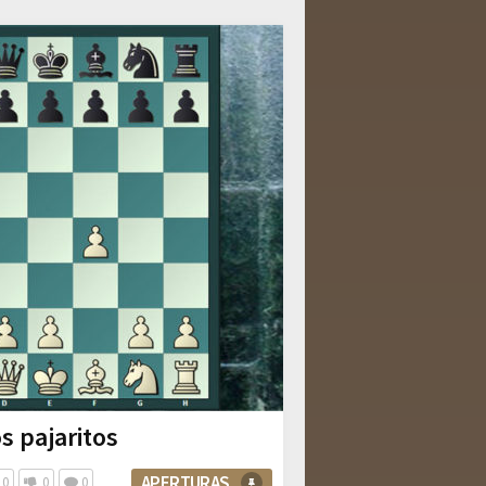
s pajaritos
APERTURAS
0
0
0