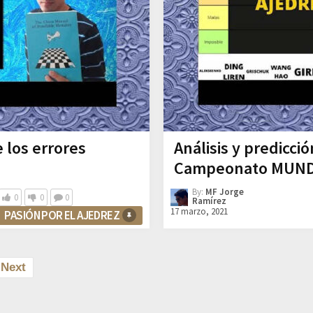
 los errores
Análisis y predicci
Campeonato MUNDI
By:
MF Jorge
0
0
0
Ramírez
17 marzo, 2021
PASIÓN POR EL AJEDREZ
Next