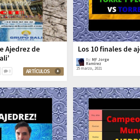
de Ajedrez de
Los 10 finales de 
li’
By:
MF Jorge
Ramírez
25 marzo, 2021
ARTÍCULOS
0