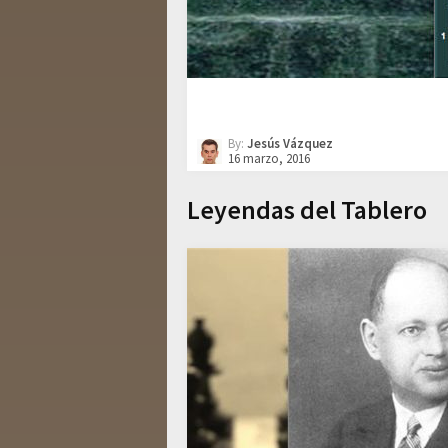
By:
Jesús Vázquez
16 marzo, 2016
Leyendas del Tablero