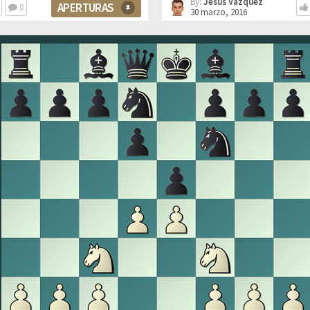
By:
Jesús Vázquez
APERTURAS
0
30 marzo, 2016