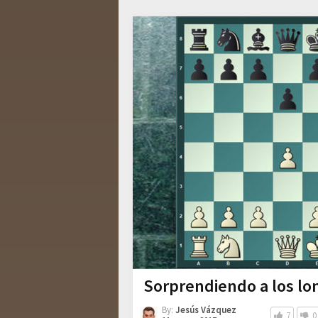
entradas
Sorprendiendo a los lo
By:
Jesús Vázquez
7
0