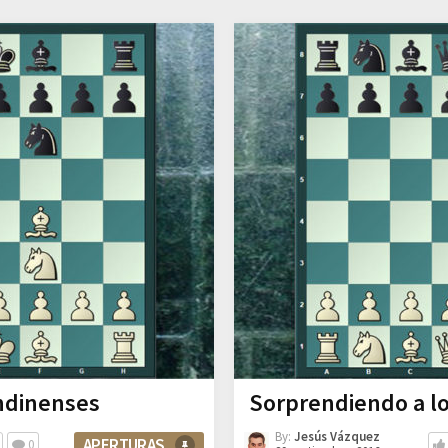
ndinenses
Sorprendiendo a lo
By:
Jesús Vázquez
APERTURAS
0