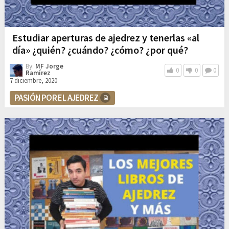
Estudiar aperturas de ajedrez y tenerlas «al
día» ¿quién? ¿cuándo? ¿cómo? ¿por qué?
By:
MF Jorge
0
0
0
Ramírez
7 diciembre, 2020
PASIÓN POR EL AJEDREZ