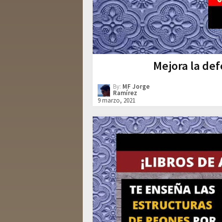
Mejora la def
By:
MF Jorge
Ramírez
9 marzo, 2021