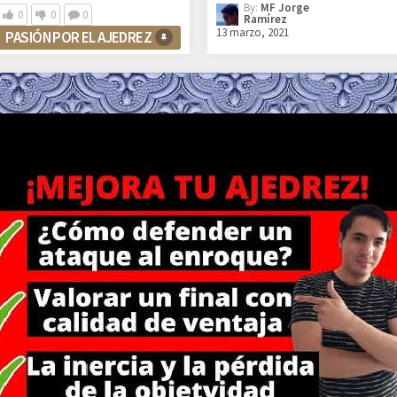
By:
MF Jorge
0
0
0
Ramírez
13 marzo, 2021
PASIÓN POR EL AJEDREZ