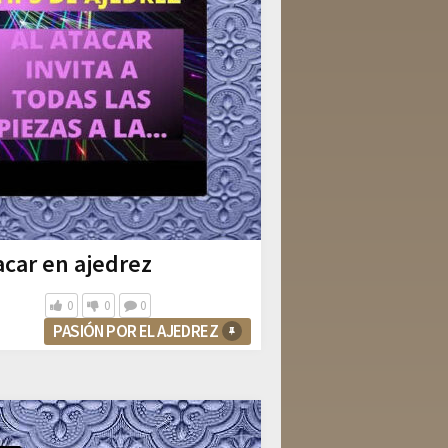
acar en ajedrez
0
0
0
PASIÓN POR EL AJEDREZ