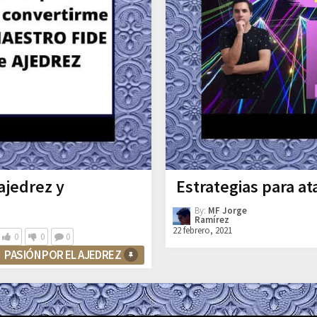
ajedrez y
Estrategias para at
!
By:
MF Jorge
Ramírez
22 febrero, 2021
0
0
0
PASIÓN POR EL AJEDREZ