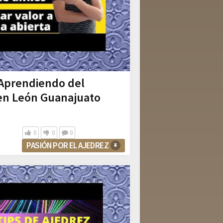
 Aprendiendo del
 en León Guanajuato
0
0
0
PASIÓN POR EL AJEDREZ