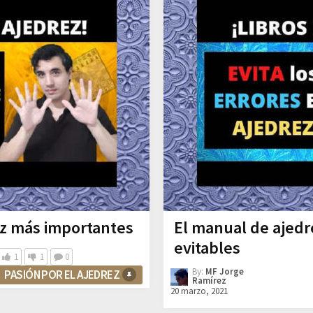
ez más importantes
El manual de ajedr
evitables
1
1
0
By:
MF Jorge
PASIÓN POR EL AJEDREZ
Ramírez
20 marzo, 2021