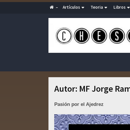
–
Artículos
Teoria
Libros
Autor:
MF Jorge Ram
Pasión por el Ajedrez