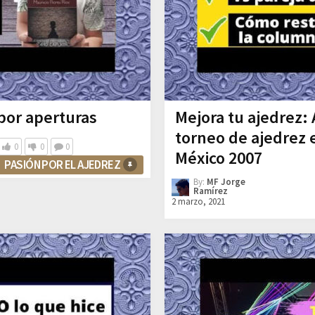
por aperturas
Mejora tu ajedrez:
torneo de ajedrez
0
0
0
México 2007
PASIÓN POR EL AJEDREZ
By:
MF Jorge
Ramírez
2 marzo, 2021