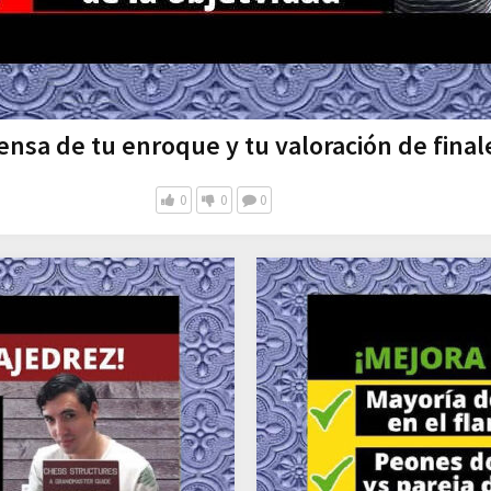
ensa de tu enroque y tu valoración de final
0
0
0