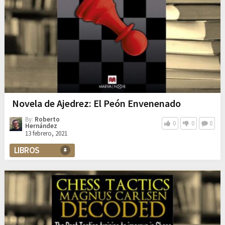
Novela de Ajedrez: El Peón Envenenado
By:
Roberto
0
0
0
Hernández
13 febrero, 2021
LIBROS