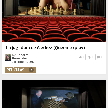
La jugadora de Ajedrez (Queen to play)
By:
Roberto
0
1
0
Hernández
2 diciembre, 2013
PELÍCULAS