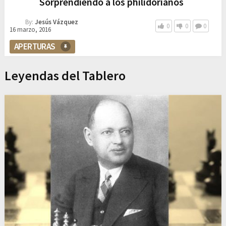
Sorprendiendo a los philidorianos
By:
Jesús Vázquez
0
0
0
16 marzo, 2016
APERTURAS
Leyendas del Tablero