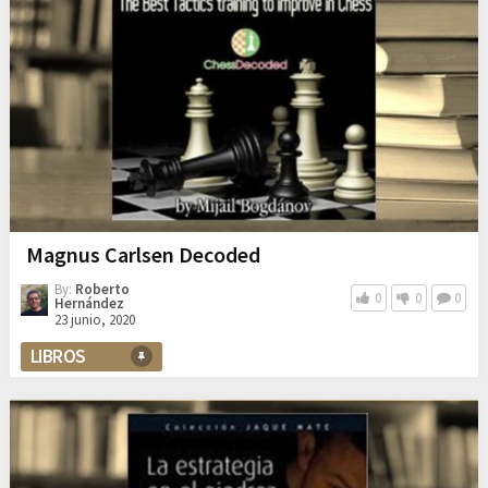
Magnus Carlsen Decoded
By:
Roberto
0
0
0
Hernández
23 junio, 2020
LIBROS