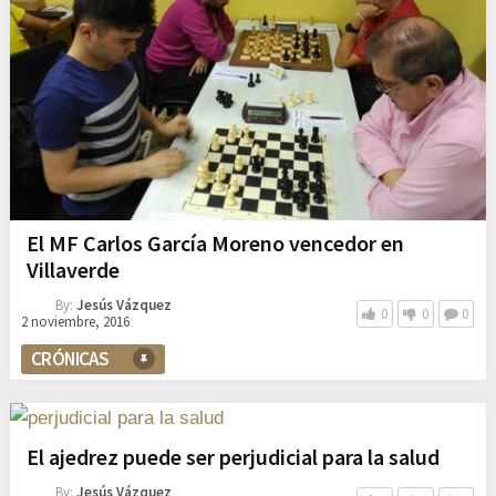
El MF Carlos García Moreno vencedor en
Villaverde
By:
Jesús Vázquez
0
0
0
2 noviembre, 2016
CRÓNICAS
El ajedrez puede ser perjudicial para la salud
By:
Jesús Vázquez