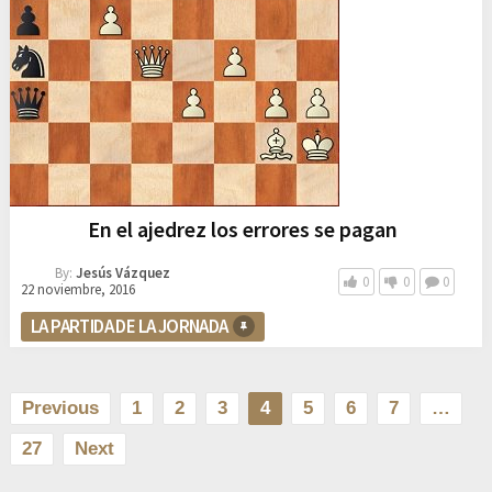
En el ajedrez los errores se pagan
By:
Jesús Vázquez
0
0
0
22 noviembre, 2016
LA PARTIDA DE LA JORNADA
Paginación
Previous
1
2
3
4
5
6
7
…
de
27
Next