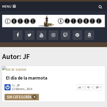
MENU
Autor:
JF
El día de la marmota
By:
JF
0
0
0
11 febrero, 2014
SIN CATEGORÍA