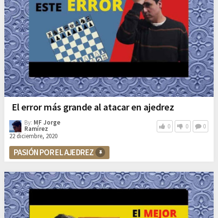
El error más grande al atacar en ajedrez
By:
MF Jorge
0
0
0
Ramírez
22 diciembre, 2020
PASIÓN POR EL AJEDREZ