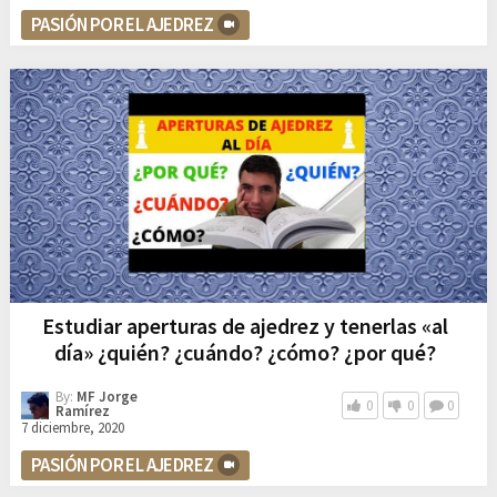
PASIÓN POR EL AJEDREZ
Estudiar aperturas de ajedrez y tenerlas «al
día» ¿quién? ¿cuándo? ¿cómo? ¿por qué?
By:
MF Jorge
0
0
0
Ramírez
7 diciembre, 2020
PASIÓN POR EL AJEDREZ