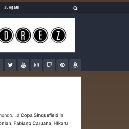
Juega!!!
 mundo. La
Copa Sinquefield
la
onian
,
Fabiano Caruana
,
Hikaru