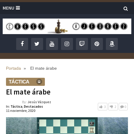
MENU
Portada
»
El mate árabe
TÁCTICA
El mate árabe
By:
Jesús Vázquez
In:
Táctica
,
Destacados
3
2
0
11 noviembre, 2020