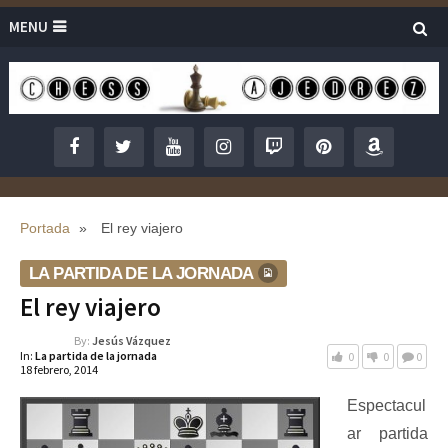
MENU
Portada
»
El rey viajero
LA PARTIDA DE LA JORNADA
El rey viajero
By:
Jesús Vázquez
In:
La partida de la jornada
0
0
0
18 febrero, 2014
Espectacul
ar partida