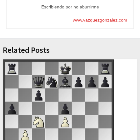
Escribiendo por no aburrirme
www.vazquezgonzalez.com
Related Posts