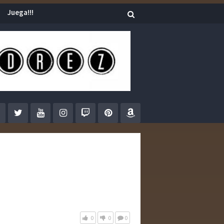
Juega!!!
0
0
0