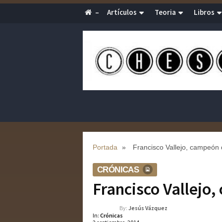
–
Artículos
Teoria
Libros
Portada
»
Francisco Vallejo, campeón
CRÓNICAS
Francisco Vallejo
By:
Jesús Vázquez
In:
Crónicas