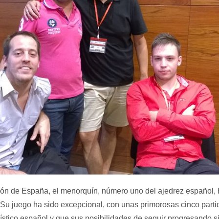
ón de España, el menorquín, número uno del ajedrez español, h
Su juego ha sido excepcional, con unas primorosas cinco part
ístico español y que sus posibilidades de seguir progresando s