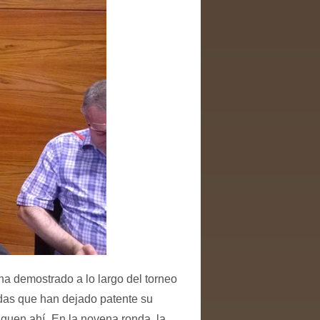
a demostrado a lo largo del torneo
idas que han dejado patente su
iguen ahí.
En la novena ronda, la