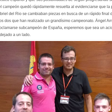
 el campeón quedó rápidamente resuelta al evidenciarse que la p
abriel del Rio se cambiaban piezas en busca de un rápido final
los dos que han realizado un grandísimo campeonato. Ángel Arr
proclamarse subcampeón de España, esperemos que sea un acica
dejado a un lado.