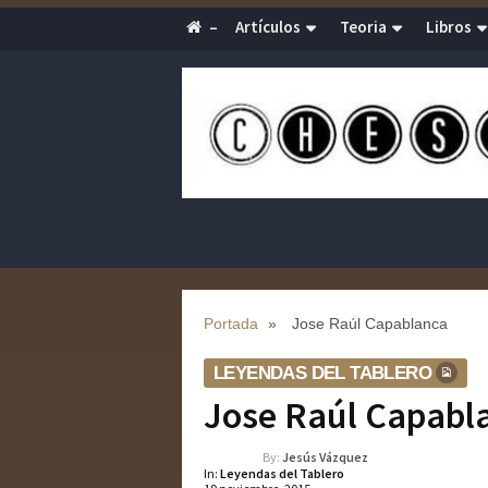
–
Artículos
Teoria
Libros
Portada
»
Jose Raúl Capablanca
LEYENDAS DEL TABLERO
Jose Raúl Capabl
By:
Jesús Vázquez
In:
Leyendas del Tablero