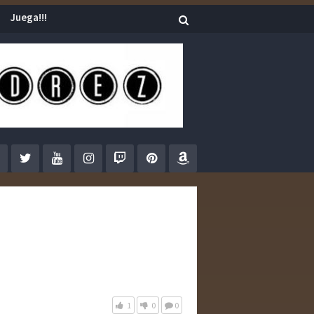
Juega!!!
1
0
0