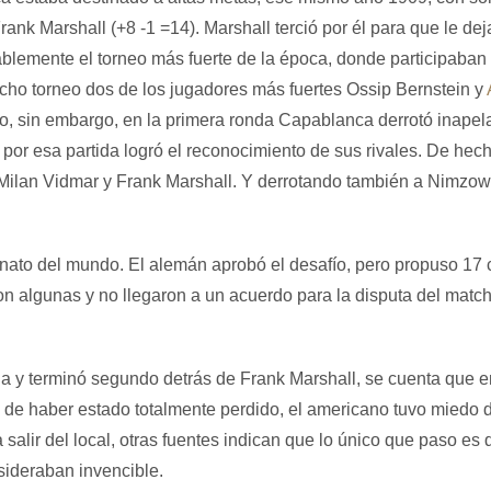
k Marshall (+8 -1 =14). Marshall terció por él para que le deja
lemente el torneo más fuerte de la época, donde participaban l
cho torneo dos de los jugadores más fuertes Ossip Bernstein y
o, sin embargo, en la primera ronda Capablanca derrotó inapela
a por esa partida logró el reconocimiento de sus rivales. De h
 Milan Vidmar y Frank Marshall. Y derrotando también a Nimzow
nato del mundo. El alemán aprobó el desafío, pero propuso 17 
 algunas y no llegaron a un acuerdo para la disputa del match
 y terminó segundo detrás de Frank Marshall, se cuenta que e
e haber estado totalmente perdido, el americano tuvo miedo de
salir del local, otras fuentes indican que lo único que paso es 
nsideraban invencible.