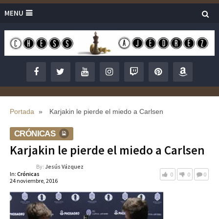
MENU
Portada
»
Karjakin le pierde el miedo a Carlsen
CRÓNICAS
Karjakin le pierde el miedo a Carlsen
By:
Jesús Vázquez
In:
Crónicas
0
0
0
24 noviembre, 2016