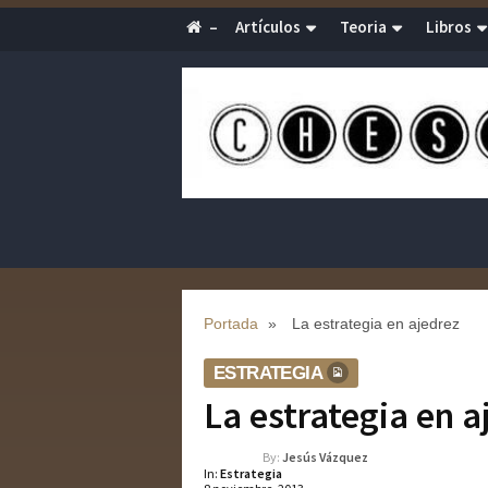
–
Artículos
Teoria
Libros
Portada
»
La estrategia en ajedrez
ESTRATEGIA
La estrategia en a
By:
Jesús Vázquez
In:
Estrategia