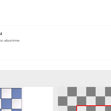
ez
no aburrirme