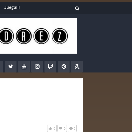
Juega!!!
0
0
0