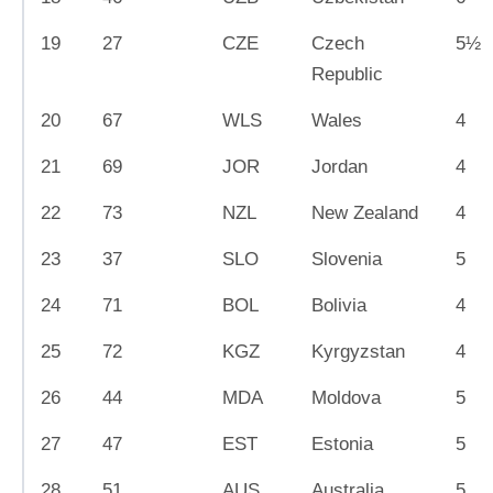
19
27
CZE
Czech
5½
Republic
20
67
WLS
Wales
4
21
69
JOR
Jordan
4
22
73
NZL
New Zealand
4
23
37
SLO
Slovenia
5
24
71
BOL
Bolivia
4
25
72
KGZ
Kyrgyzstan
4
26
44
MDA
Moldova
5
27
47
EST
Estonia
5
28
51
AUS
Australia
5