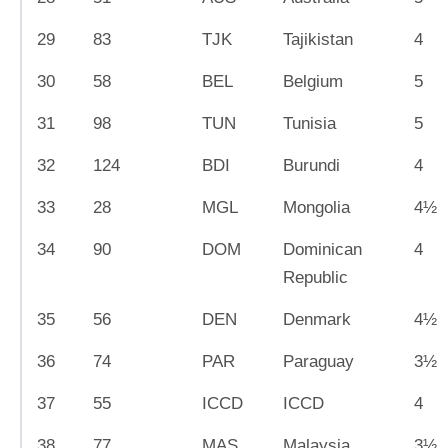
29
83
TJK
Tajikistan
4
30
58
BEL
Belgium
5
31
98
TUN
Tunisia
5
32
124
BDI
Burundi
4
33
28
MGL
Mongolia
4½
34
90
DOM
Dominican
4
Republic
35
56
DEN
Denmark
4½
36
74
PAR
Paraguay
3½
37
55
ICCD
ICCD
4
38
77
MAS
Malaysia
3½