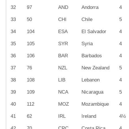
32
97
AND
Andorra
4
33
50
CHI
Chile
5
34
104
ESA
El Salvador
4
35
105
SYR
Syria
4
36
106
BAR
Barbados
4
37
76
NZL
New Zealand
5
38
108
LIB
Lebanon
4
39
109
NCA
Nicaragua
5
40
112
MOZ
Mozambique
4
41
62
IRL
Ireland
4½
42
70
CRC
Costa Rica
4