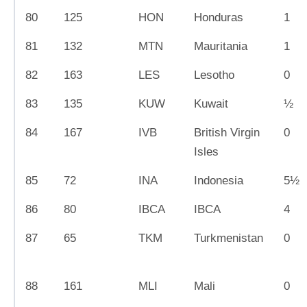
80
125
HON
Honduras
1
81
132
MTN
Mauritania
1
82
163
LES
Lesotho
0
83
135
KUW
Kuwait
½
84
167
IVB
British Virgin
0
Isles
85
72
INA
Indonesia
5½
86
80
IBCA
IBCA
4
87
65
TKM
Turkmenistan
0
88
161
MLI
Mali
0