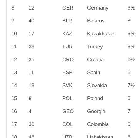
8
12
GER
Germany
6½
9
40
BLR
Belarus
8
10
17
KAZ
Kazakhstan
6½
11
33
TUR
Turkey
6½
12
35
CRO
Croatia
6½
13
11
ESP
Spain
6
14
18
SVK
Slovakia
7½
15
8
POL
Poland
6
16
4
GEO
Georgia
7
17
30
COL
Colombia
6
18
46
UZB
Uzbekistan
6