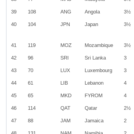
39
108
ANG
Angola
3½
40
104
JPN
Japan
3½
41
119
MOZ
Mozambique
3½
42
96
SRI
Sri Lanka
3
43
70
LUX
Luxembourg
3
44
61
LIB
Lebanon
4
45
65
MKD
FYROM
4
46
114
QAT
Qatar
2½
47
88
JAM
Jamaica
2
48
131
NAM
Namibia
2