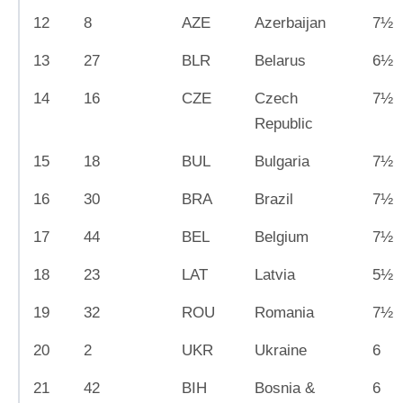
12
8
AZE
Azerbaijan
7½
13
27
BLR
Belarus
6½
14
16
CZE
Czech
7½
Republic
15
18
BUL
Bulgaria
7½
16
30
BRA
Brazil
7½
17
44
BEL
Belgium
7½
18
23
LAT
Latvia
5½
19
32
ROU
Romania
7½
20
2
UKR
Ukraine
6
21
42
BIH
Bosnia &
6