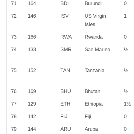
71
164
BDI
Burundi
0
72
146
ISV
US Virgin
1
Isles
73
166
RWA
Rwanda
0
74
133
SMR
San Marino
½
75
152
TAN
Tanzania
½
76
169
BHU
Bhutan
½
77
129
ETH
Ethiopia
1½
78
142
FIJ
Fiji
0
79
144
ARU
Aruba
0