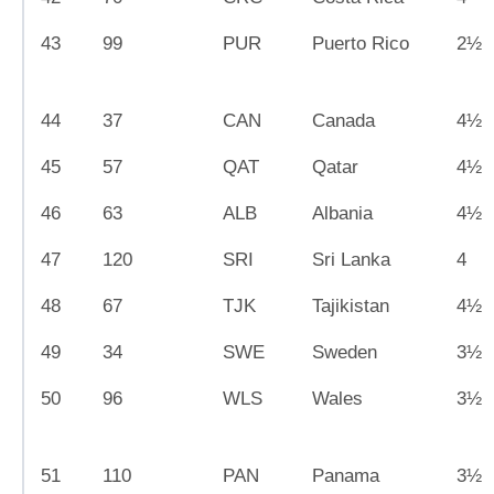
43
99
PUR
Puerto Rico
2½
44
37
CAN
Canada
4½
45
57
QAT
Qatar
4½
46
63
ALB
Albania
4½
47
120
SRI
Sri Lanka
4
48
67
TJK
Tajikistan
4½
49
34
SWE
Sweden
3½
50
96
WLS
Wales
3½
51
110
PAN
Panama
3½