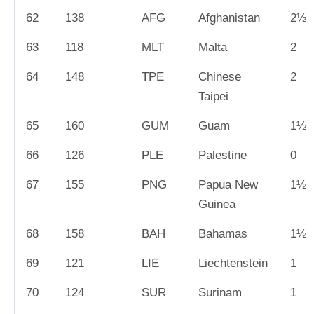
62
138
AFG
Afghanistan
2½
63
118
MLT
Malta
2
64
148
TPE
Chinese
2
Taipei
65
160
GUM
Guam
1½
66
126
PLE
Palestine
0
67
155
PNG
Papua New
1½
Guinea
68
158
BAH
Bahamas
1½
69
121
LIE
Liechtenstein
1
70
124
SUR
Surinam
1