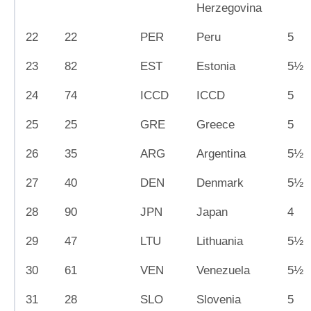
Herzegovina
22
22
PER
Peru
5
23
82
EST
Estonia
5½
24
74
ICCD
ICCD
5
25
25
GRE
Greece
5
26
35
ARG
Argentina
5½
27
40
DEN
Denmark
5½
28
90
JPN
Japan
4
29
47
LTU
Lithuania
5½
30
61
VEN
Venezuela
5½
31
28
SLO
Slovenia
5