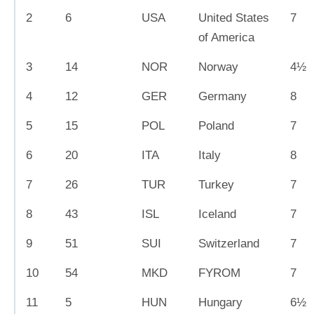
2
6
USA
United States
7
of America
3
14
NOR
Norway
4½
4
12
GER
Germany
8
5
15
POL
Poland
7
6
20
ITA
Italy
8
7
26
TUR
Turkey
7
8
43
ISL
Iceland
7
9
51
SUI
Switzerland
7
10
54
MKD
FYROM
7
11
5
HUN
Hungary
6½