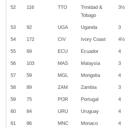
52
116
TTO
Trinidad &
3½
Tobago
53
92
UGA
Uganda
3
54
172
CIV
Ivory Coast
4½
55
69
ECU
Ecuador
4
56
103
MAS
Malaysia
3
57
59
MGL
Mongolia
4
58
89
ZAM
Zambia
3
59
75
POR
Portugal
4
60
84
URU
Uruguay
4
61
86
MNC
Monaco
4