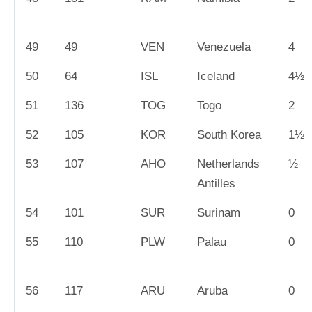
49
49
VEN
Venezuela
4
50
64
ISL
Iceland
4½
51
136
TOG
Togo
2
52
105
KOR
South Korea
1½
53
107
AHO
Netherlands
½
Antilles
54
101
SUR
Surinam
0
55
110
PLW
Palau
0
56
117
ARU
Aruba
0