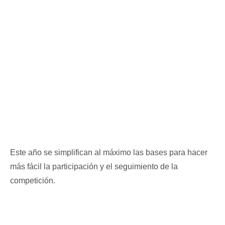
Este año se simplifican al máximo las bases para hacer
más fácil la participación y el seguimiento de la
competición.