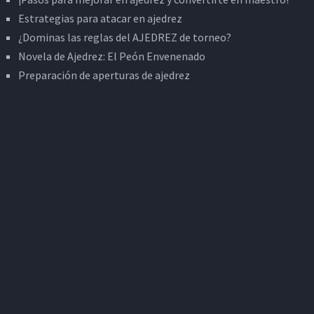
Estrategias para atacar en ajedrez
¿Dominas las reglas del AJEDREZ de torneo?
Novela de Ajedrez: El Peón Envenenado
Preparación de aperturas de ajedrez