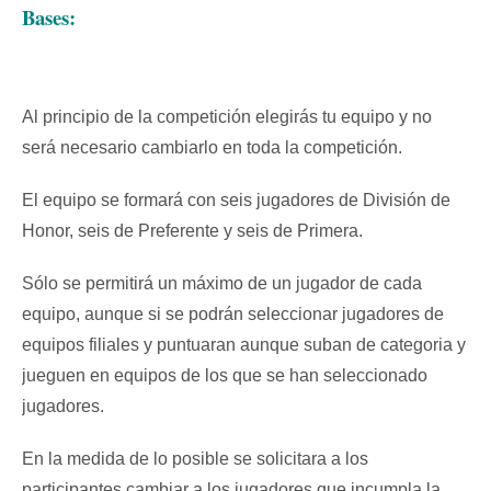
Bases:
Al principio de la competición elegirás tu equipo y no
será necesario cambiarlo en toda la competición.
El equipo se formará con seis jugadores de División de
Honor, seis de Preferente y seis de Primera.
Sólo se permitirá un máximo de un jugador de cada
equipo, aunque si se podrán seleccionar jugadores de
equipos filiales y puntuaran aunque suban de categoria y
jueguen en equipos de los que se han seleccionado
jugadores.
En la medida de lo posible se solicitara a los
participantes cambiar a los jugadores que incumpla la