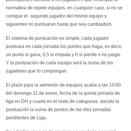
normativa de repetir equipos, en cualquier caso, si no se
corrigue el segundo jugador del mismo equipo y
siguientes no puntuaran hasta que sea cambiado/s.
El sistema de puntuación es simple, cada jugador
puntuara en cada jornada los puntos que haga, es decir,
un punto si gana, 0,5 si empata y 0 si pierde o no juega.
Y la puntuación de cada equipo será la suma de los
jugadores que lo compongan.
El plazo para la admisión de equipos acaba a las 10:00
del domingo 11 de enero, fecha de la quinta jornada de
liga en DH y cuarta en el resto de categorias. siendo la
puntuación la suma de puntos de las diez jornadas
pendientes de Liga.