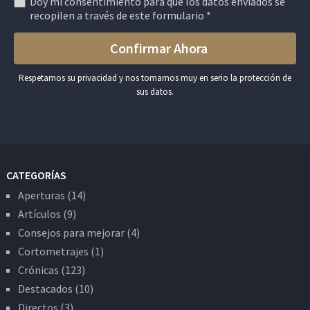
Doy mi consentimiento para que los datos enviados se
recopilen a través de este formulario *
Respetamos su privacidad y nos tomamos muy en serio la protección de
sus datos.
CATEGORÍAS
Aperturas
(14)
Artículos
(9)
Consejos para mejorar
(4)
Cortometrajes
(1)
Crónicas
(123)
Destacados
(10)
Directos
(3)