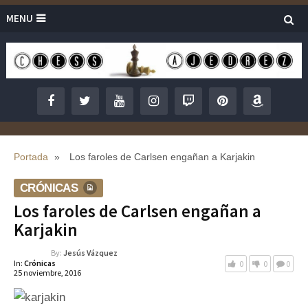
MENU
Portada
»
Los faroles de Carlsen engañan a Karjakin
CRÓNICAS
Los faroles de Carlsen engañan a
Karjakin
By:
Jesús Vázquez
In:
Crónicas
0
0
0
25 noviembre, 2016