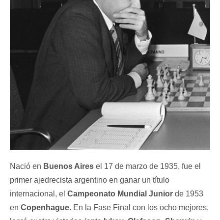
Nació en
Buenos Aires
el 17 de marzo de 1935, fue el
primer ajedrecista argentino en ganar un título
internacional, el
Campeonato Mundial Junior
de 1953
en
Copenhague
. En la Fase Final con los ocho mejores,