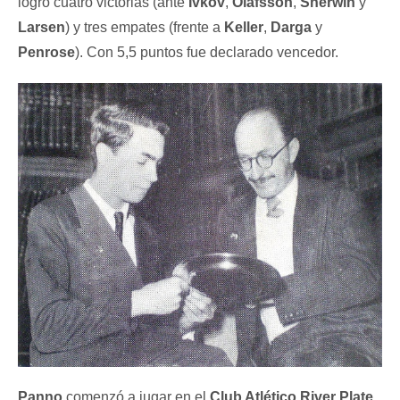
logró cuatro victorias (ante
Ivkov
,
Olafsson
,
Sherwin
y
Larsen
) y tres empates (frente a
Keller
,
Darga
y
Penrose
). Con 5,5 puntos fue declarado vencedor.
Panno
comenzó a jugar en el
Club Atlético River Plate