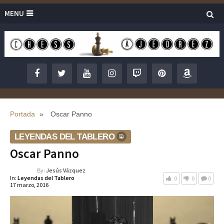
MENU
Portada
»
Oscar Panno
LEYENDAS DEL TABLERO
Oscar Panno
By:
Jesús Vázquez
In:
Leyendas del Tablero
0
0
0
17 marzo, 2016