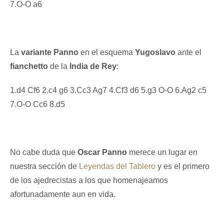
7.O-O a6
La
variante Panno
en el esquema
Yugoslavo
ante el
fianchetto
de la
India de Rey
:
1.d4 Cf6 2.c4 g6 3.Cc3 Ag7 4.Cf3 d6 5.g3 O-O 6.Ag2 c5
7.O-O Cc6 8.d5
No cabe duda que
Oscar Panno
merece un lugar en
nuestra sección de
Leyendas del Tablero
y es el primero
de los ajedrecistas a los que homenajeamos
afortunadamente aun en vida.