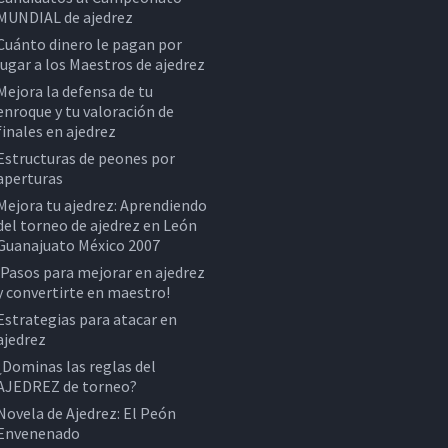
MUNDIAL de ajedrez
Cuánto dinero le pagan por
jugar a los Maestros de ajedrez
Mejora la defensa de tu
enroque y tu valoración de
finales en ajedrez
Estructuras de peones por
aperturas
Mejora tu ajedrez: Aprendiendo
del torneo de ajedrez en León
Guanajuato México 2007
¡Pasos para mejorar en ajedrez
y convertirte en maestro!
Estrategias para atacar en
ajedrez
¿Dominas las reglas del
AJEDREZ de torneo?
Novela de Ajedrez: El Peón
Envenenado