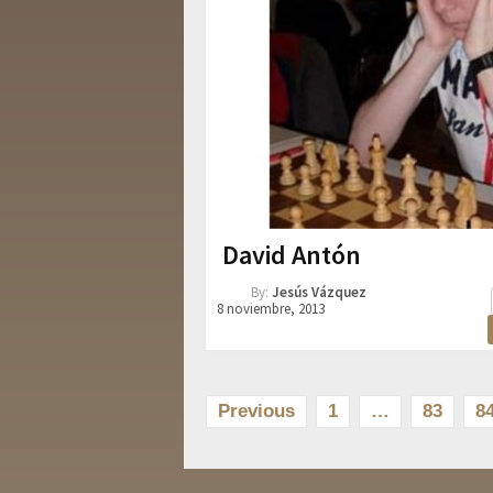
David Antón
By:
Jesús Vázquez
8 noviembre, 2013
Paginación
Previous
1
…
83
8
de