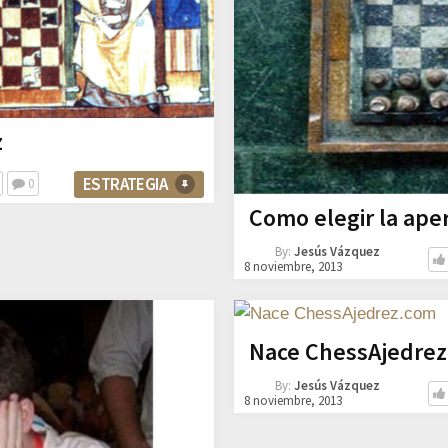
z
ESTRATEGIA
0
Como elegir la aper
By:
Jesús Vázquez
8 noviembre, 2013
Nace ChessAjedre
By:
Jesús Vázquez
8 noviembre, 2013