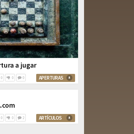
tura a jugar
APERTURAS
0
0
0
z.com
ARTÍCULOS
0
0
2