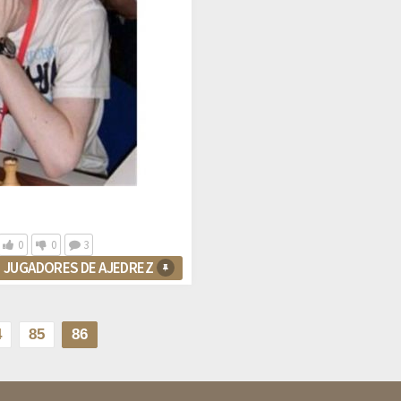
0
0
3
JUGADORES DE AJEDREZ
4
85
86