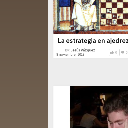
La estrategia en ajedre
By:
Jesús Vázquez
0
0
8 noviembre, 2013