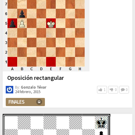
Oposición rectangular
By:
Gonzalo Tévar
1
0
0
24 febrero, 2015
FINALES