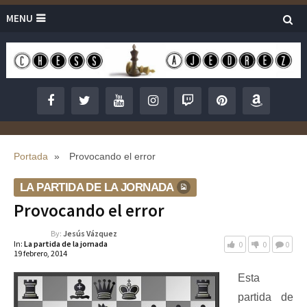
MENU
Portada
»
Provocando el error
LA PARTIDA DE LA JORNADA
Provocando el error
By:
Jesús Vázquez
In:
La partida de la jornada
0
0
0
19 febrero, 2014
Esta
partida de