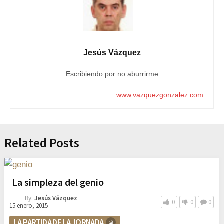
Jesús Vázquez
Escribiendo por no aburrirme
www.vazquezgonzalez.com
Related Posts
La simpleza del genio
By:
Jesús Vázquez
0
0
0
15 enero, 2015
LA PARTIDA DE LA JORNADA