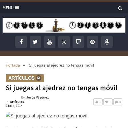
MENU
Portada
»
Si juegas al ajedrez no tengas móvil
ARTÍCULOS
Si juegas al ajedrez no tengas móvil
By:
Jesús Vázquez
In:
Artículos
0
0
0
2 julio, 2014