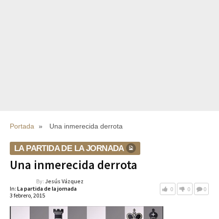
Portada
»
Una inmerecida derrota
LA PARTIDA DE LA JORNADA
Una inmerecida derrota
By:
Jesús Vázquez
In:
La partida de la jornada
0
0
0
3 febrero, 2015