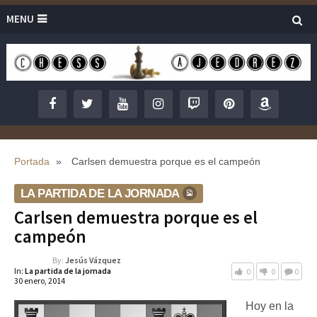
MENU
Portada
»
Carlsen demuestra porque es el campeón
LA PARTIDA DE LA JORNADA
Carlsen demuestra porque es el
campeón
By:
Jesús Vázquez
In:
La partida de la jornada
0
0
0
30 enero, 2014
Hoy en la