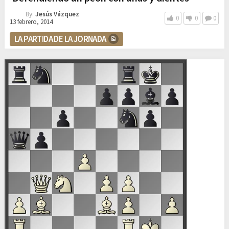
By:
Jesús Vázquez
0
0
0
13 febrero, 2014
LA PARTIDA DE LA JORNADA