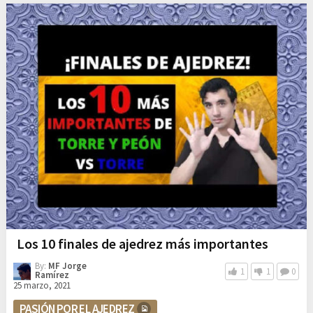
Los 10 finales de ajedrez más importantes
By:
MF Jorge
1
1
0
Ramírez
25 marzo, 2021
PASIÓN POR EL AJEDREZ