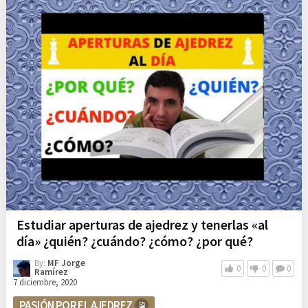
Estudiar aperturas de ajedrez y tenerlas «al
día» ¿quién? ¿cuándo? ¿cómo? ¿por qué?
By:
MF Jorge
0
0
0
Ramírez
7 diciembre, 2020
PASIÓN POR EL AJEDREZ