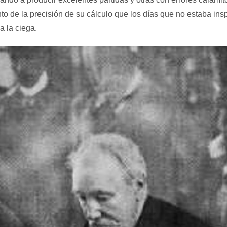
nto de la precisión de su cálculo que los días que no estaba insp
a la ciega.