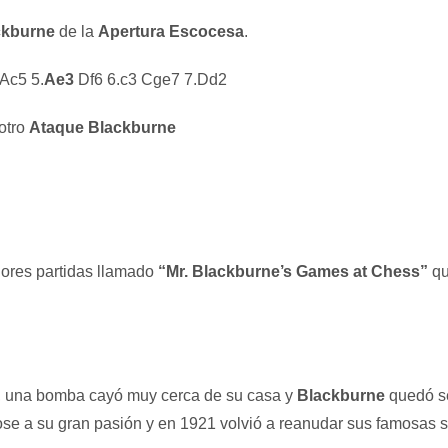
ckburne
de la
Apertura Escocesa
.
Ac5 5.
Ae3
Df6 6.c3 Cge7 7.Dd2
otro
Ataque Blackburne
jores partidas llamado
“Mr. Blackburne’s Games at Chess”
qu
, una bomba cayó muy cerca de su casa y
Blackburne
quedó se
se a su gran pasión y en 1921 volvió a reanudar sus famosas s