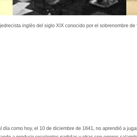
jedrecista inglés del siglo XIX conocido por el sobrenombre de
l día como hoy, el 10 de diciembre de 1841, no aprendió a jugar
ando a producir excelentes partidas y otras con errores calami