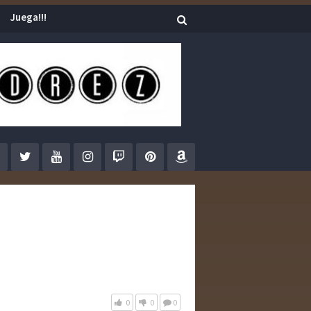
Juega!!!
0
0
0