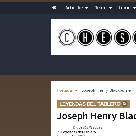
–
Artículos
Teoria
Libros
Portada
»
Joseph Henry Blackburne
LEYENDAS DEL TABLERO
Joseph Henry Bla
By:
Jesús Vázquez
In:
Leyendas del Tablero