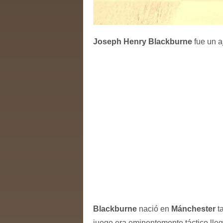
Joseph Henry Blackburne
fue un a
Blackburne
nació en
Mánchester
ta
juego era eminentemente táctico lleg