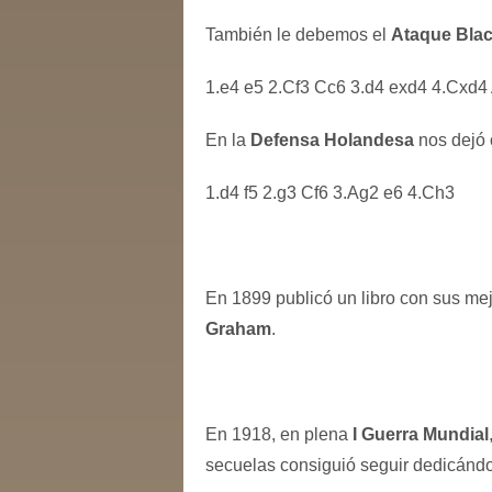
También le debemos el
Ataque Bla
1.e4 e5 2.Cf3 Cc6 3.d4 exd4 4.Cxd4 
En la
Defensa Holandesa
nos dejó 
1.d4 f5 2.g3 Cf6 3.Ag2 e6 4.Ch3
En 1899 publicó un libro con sus me
Graham
.
En 1918, en plena
I Guerra Mundial
secuelas consiguió seguir dedicándo