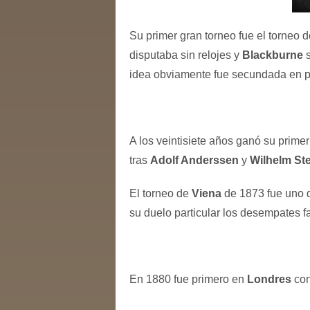
Su primer gran torneo fue el torneo 
disputaba sin relojes y
Blackburne
s
idea obviamente fue secundada en po
A los veintisiete años ganó su prime
tras
Adolf Anderssen
y
Wilhelm Ste
El torneo de
Viena
de 1873 fue uno 
su duelo particular los desempates 
En 1880 fue primero en
Londres
con