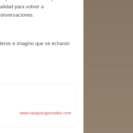
alidad para volver a
 conversaciones.
bleros e imagino que se echaron
www.vazquezgonzalez.com