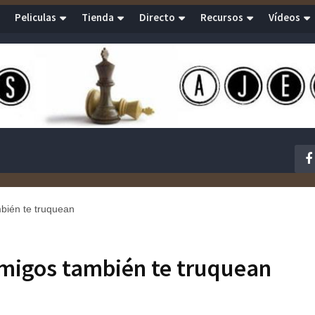
Peliculas
Tienda
Directo
Recursos
Vídeos
bién te truquean
amigos también te truquean