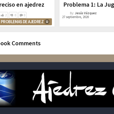
eciso en ajedrez
Problema 1: La Ju
By:
Jesús Vázquez
2
0
0
27 septiembre, 2020
PROBLEMAS DE AJEDREZ
book Comments