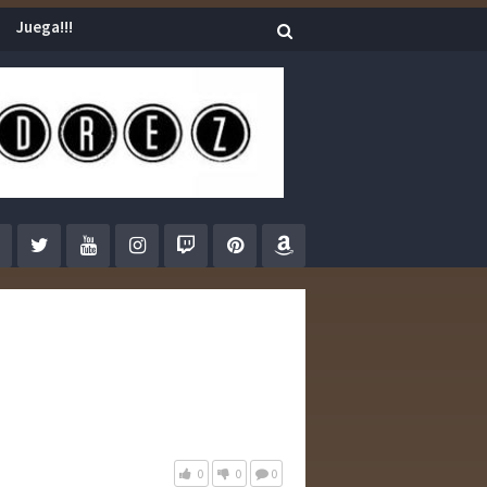
Juega!!!
0
0
0