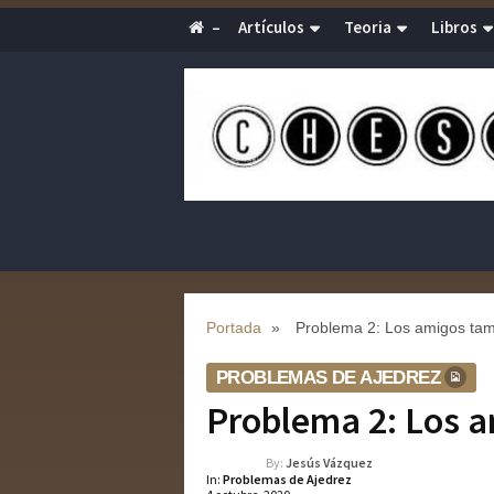
–
Artículos
Teoria
Libros
Portada
»
Problema 2: Los amigos tam
PROBLEMAS DE AJEDREZ
Problema 2: Los 
By:
Jesús Vázquez
In:
Problemas de Ajedrez