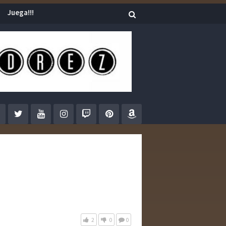
Juega!!!
2
0
0