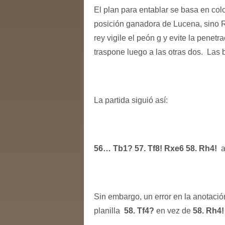
El plan para entablar se basa en colo
posición ganadora de Lucena, sino Rg7
rey vigile el peón g y evite la penet
traspone luego a las otras dos. Las
La partida siguió así:
56… Tb1? 57. Tf8! Rxe6 58. Rh4!
al
Sin embargo, un error en la anotació
planilla
58. Tf4?
en vez de
58. Rh4!