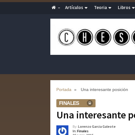
–
Artículos
Teoria
Libros
Portada
»
Una interesante posición
FINALES
Una interesante p
By:
Lorenzo Garcia Galeote
In:
Finales