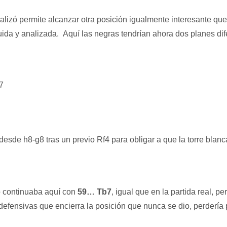
lizó permite alcanzar otra posición igualmente interesante que n
ida y analizada. Aquí las negras tendrían ahora dos planes dif
7
esde h8-g8 tras un previo Rf4 para obligar a que la torre blanc
yo continuaba aquí con
59… Tb7
, igual que en la partida real, p
fensivas que encierra la posición que nunca se dio, perdería p