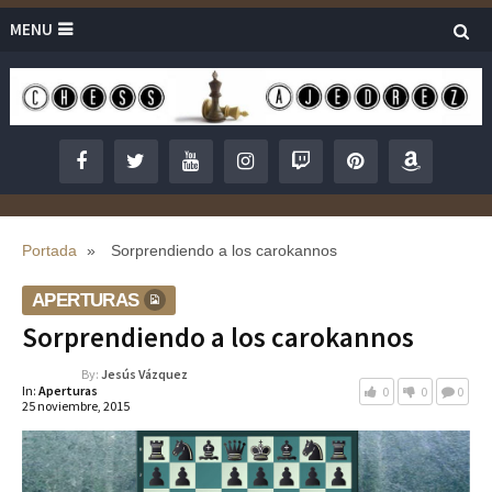
MENU
Portada
»
Sorprendiendo a los carokannos
APERTURAS
Sorprendiendo a los carokannos
By:
Jesús Vázquez
In:
Aperturas
0
0
0
25 noviembre, 2015