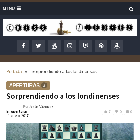
MENU
Portada
»
Sorprendiendo a los londinenses
APERTURAS
Sorprendiendo a los londinenses
By:
Jesús Vázquez
In:
Aperturas
7
0
0
11 enero, 2017