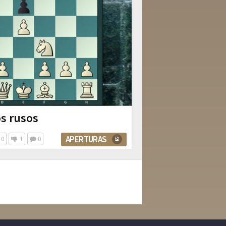
s rusos
APERTURAS
0
1
0