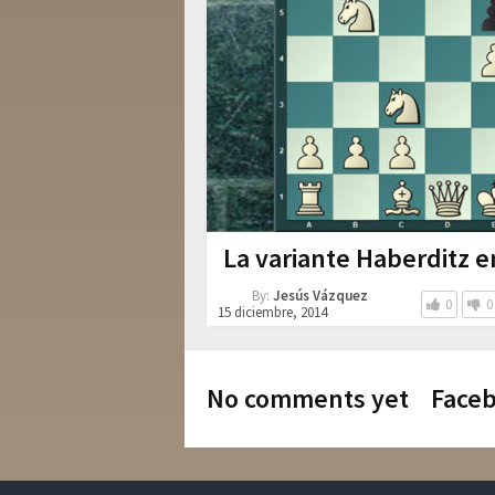
La variante Haberditz e
By:
Jesús Vázquez
0
0
15 diciembre, 2014
No comments yet
Face