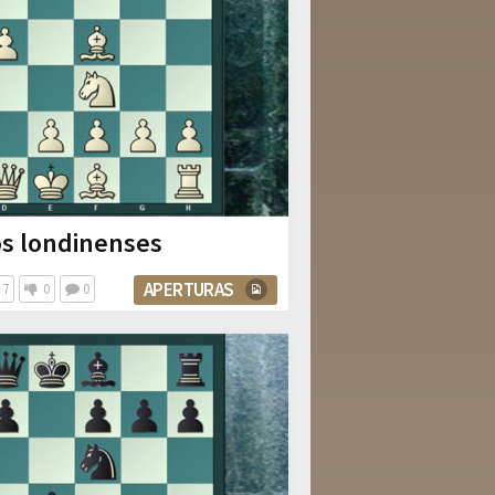
os londinenses
APERTURAS
7
0
0