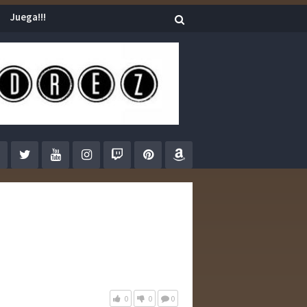
Juega!!!
0
0
0