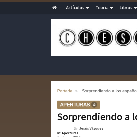
–
Artículos
Teoria
Libros
Portada
»
Sorprendiendo a los españo
APERTURAS
Sorprendiendo a l
By:
Jesús Vázquez
In:
Aperturas