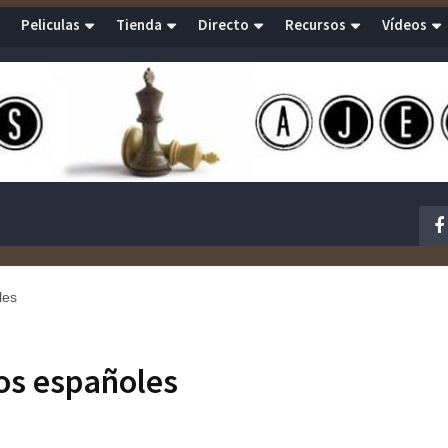
Peliculas
Tienda
Directo
Recursos
Vídeos
les
os españoles