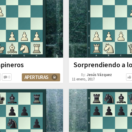
apineros
Sorprendiendo a l
By:
Jesús Vázquez
APERTURAS
0
11 enero, 2017