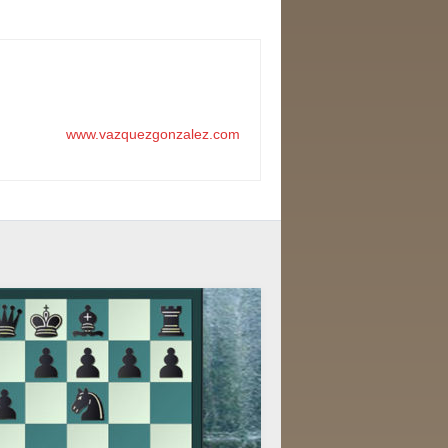
www.vazquezgonzalez.com