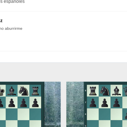
os españoles
ez
no aburrirme