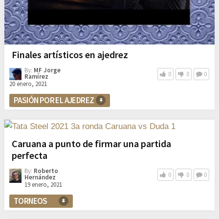
Finales artísticos en ajedrez
By:
MF Jorge
0
0
0
Ramírez
20 enero, 2021
PASIÓN POR EL AJEDREZ
Caruana a punto de firmar una partida
perfecta
By:
Roberto
0
0
0
Hernández
19 enero, 2021
TORNEOS