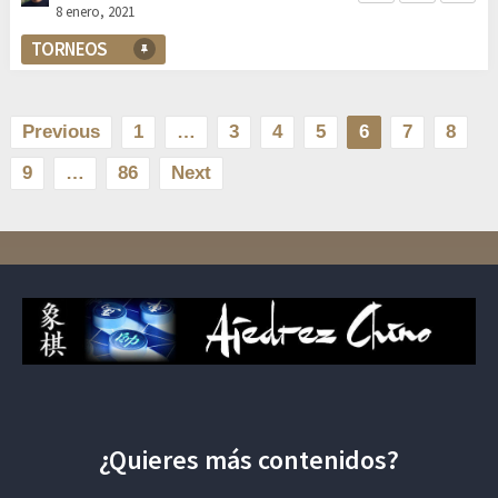
8 enero, 2021
TORNEOS
Paginación
Previous
1
…
3
4
5
6
7
8
de
9
…
86
Next
entradas
¿Quieres más contenidos?