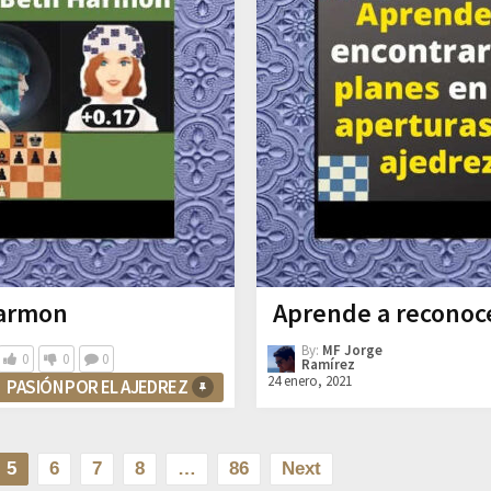
Harmon
Aprende a reconoce
By:
MF Jorge
0
0
0
Ramírez
24 enero, 2021
PASIÓN POR EL AJEDREZ
5
6
7
8
…
86
Next