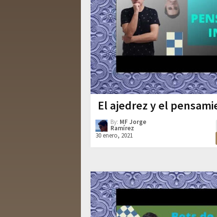
El ajedrez y el pensami
By:
MF Jorge
Ramírez
30 enero, 2021