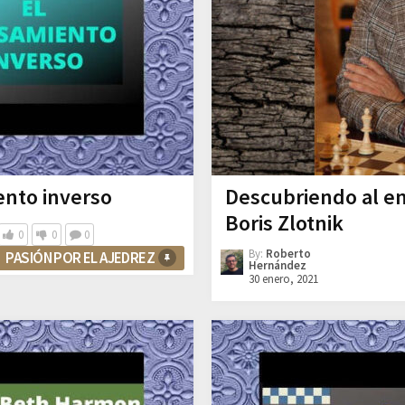
ento inverso
Descubriendo al e
Boris Zlotnik
0
0
0
By:
Roberto
PASIÓN POR EL AJEDREZ
Hernández
30 enero, 2021