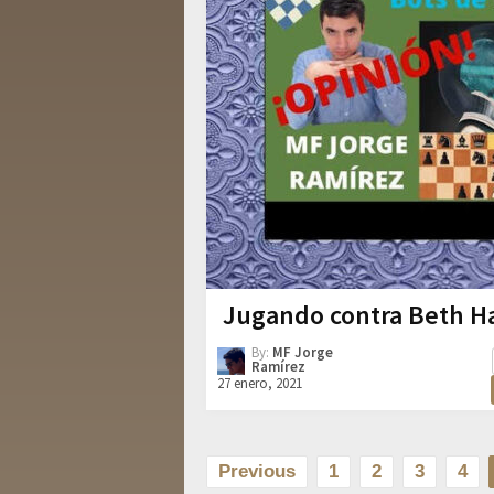
Jugando contra Beth 
By:
MF Jorge
Ramírez
27 enero, 2021
Paginación
Previous
1
2
3
4