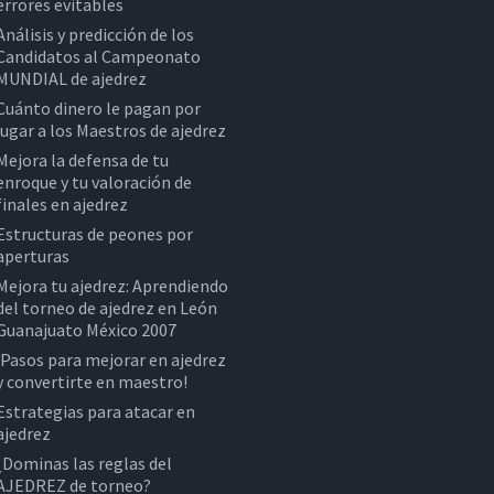
errores evitables
Análisis y predicción de los
Candidatos al Campeonato
MUNDIAL de ajedrez
Cuánto dinero le pagan por
jugar a los Maestros de ajedrez
Mejora la defensa de tu
enroque y tu valoración de
finales en ajedrez
Estructuras de peones por
aperturas
Mejora tu ajedrez: Aprendiendo
del torneo de ajedrez en León
Guanajuato México 2007
¡Pasos para mejorar en ajedrez
y convertirte en maestro!
Estrategias para atacar en
ajedrez
¿Dominas las reglas del
AJEDREZ de torneo?